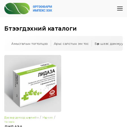
Бүтээгдэхүүний каталоги
Амьсгалын тогтолцоо
Арьс салстын эм тос
Бөөр шээс дамжуул
Даавар дотоод шүүрлийн
Нүд чих
Үе мөч
ЛИДАЗА