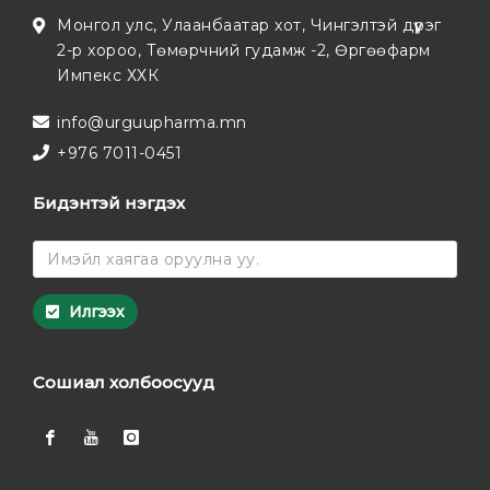
Монгол улс, Улаанбаатар хот, Чингэлтэй дүүрэг
2-р хороо, Төмөрчний гудамж -2, Өргөөфарм
Импекс ХХК
info@urguupharma.mn
+976 7011-0451
Бидэнтэй нэгдэх
Илгээх
Сошиал холбоосууд