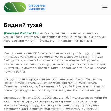
Бидний тухай
Өргөөфарм Импекс ХХК
нь Монгол Улсын эмийн зах зээлд олон
улсын чанар, стандартын шаардлагыг бүрэн хангасан эм, эмнэлгийн
хэрэгсэл, эрүүл мэндийн бүтээгдэхүүнийг ханган нийлүүлэгч юм.
Манай компани нь 2003 оноос эм ханган нийлүүлэх байгууллагын
чиглэлээр үйл ажиллагаа эхлүүлсэн бөгөөд одоо эм ханган нийлүүлэх
байгууллага, эмнэлгийн хэрэгсэл ханган нийлүүлэх байгууллага,
эмийн сангийн салбар нэгжүүдэд нийт 30 гаруй мэргэжлийн эм зүйч,
их эмч, эм найруулагч болон ажилтан, албан хаагчтай үйл ажиллагаа
явуулж байна.
Байгууллагын өдөр тутмын үйл ажиллагаандаа Монгол Улсын Эрүүл
мэндийн тухай хууль, Эм, эмнэлгийн хэрэгслийн тухай хууль
,Татварын тухай хууль, Эм ханган нийлүүлэх байгууллагын стандарт
болон бусад хууль тогтоомж журмыг мөрдлөг болгон ажилладаг.
Өргөөфарм Импекс ХХК нь 2003 онд үүсгэн байгуулагдсанаас хойш үйл
ажиллагааны цар хүрээгээ өргөжүүлэн харилцагч, хэрэглэгч эрүүл
мэндийн байгууллагууд болон хүн амыг чанар, аюулгүй байдлын
баталгаат эмийн бэлдмэл, эрүүл мэндийн бүтээгдэхүүн, эмнэлгийн