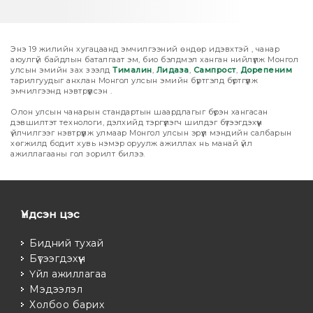
Энэ 19 жилийн хугацаанд эмчилгээний өндөр идэвхтэй , чанар
аюулгүй байдлын баталгаат эм, био бэлдмэл ханган нийлүүлж Монгол
улсын эмийн зах зээлд
Тималин
,
Лидаза
,
Сампрост
,
Дорепеним
тарилгуудыг анхлан Монгол улсын эмийн бүртгэлд бүртгүүлж
эмчилгээнд нэвтрүүлсэн .
Олон улсын чанарын стандартын шаардлагыг бүрэн хангасан
дэвшилтэт технологи, дэлхийд тэргүүлэгч шилдэг бүтээгдэхүүн
үйлчилгээг нэвтрүүлж улмаар Монгол улсын эрүүл мэндийн салбарын
хөгжилд бодит хувь нэмэр оруулж ажиллах нь манай үйл
ажиллагааны гол зорилт билээ.
Үндсэн цэс
Бидний тухай
Бүтээгдэхүүн
Үйл ажиллагаа
Мэдээлэл
Холбоо барих