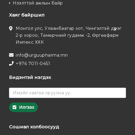
Нээлттэй ажлын байр
Хаяг байршил
Монгол улс, Улаанбаатар хот, Чингэлтэй дүүрэг
2-р хороо, Төмөрчний гудамж -2, Өргөөфарм
Импекс ХХК
info@urguupharma.mn
+976 7011-0451
Бидэнтэй нэгдэх
Илгээх
Сошиал холбоосууд