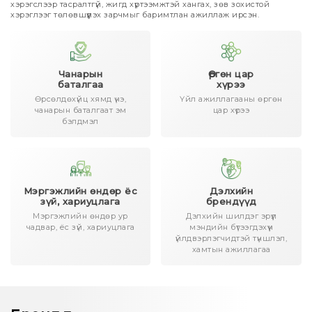
хэрэгслээр тасралтгүй, жигд хүртээмжтэй хангах, зөв зохистой
хэрэглээг төлөвшүүлэх зарчмыг баримтлан ажиллаж ирсэн.
Чанарын
Өргөн цар
баталгаа
хүрээ
Өрсөлдөхүйц хямд үнэ,
Үйл ажиллагааны өргөн
чанарын баталгаат эм
цар хүрээ
бэлдмэл
Мэргэжлийн өндөр ёс
Дэлхийн
зүй, хариуцлага
брендүүд
Мэргэжлийн өндөр ур
Дэлхийн шилдэг эрүүл
чадвар, ёс зүй, хариуцлага
мэндийн бүтээгдэхүүн
үйлдвэрлэгчидтэй түншлэл,
хамтын ажиллагаа