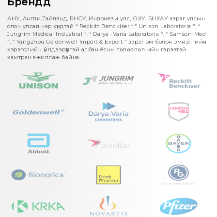
Брендүүд
АНУ, Англи,Тайланд, БНСУ, Индонези улс, ОХУ, БНХАУ зэрэг улсын
олон улсад нэр хүндтэй “ Reckitt Benckiser “,“ Unison Laboratoria “, “
Jungrim Medical Industrial “, “ Darya -Varia Laboratoria “, “ Samson-Med
”, “ Yangzhou Goldenwell Import & Export “ зэрэг эм болон эмнэлгийн
хэрэгслийн үйлдвэрүүдтэй албан ёсны төлөөлөгчийн гэрээтэй
хамтран ажиллаж байна.