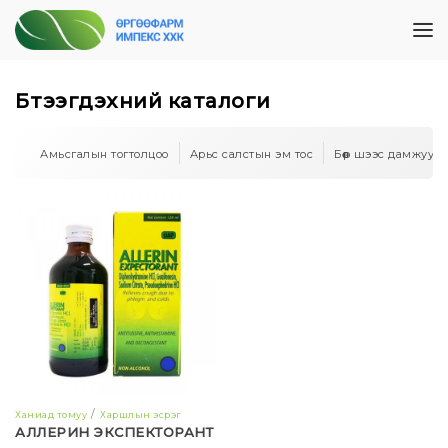
Бүтээгдэхүүний каталоги
Амьсгалын тогтолцоо
Арьс салстын эм тос
Бөөр шээс дамжуул
Ханиад томуу
Харшлын эсрэг
АЛЛЕРИН ЭКСПЕКТОРАНТ