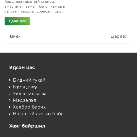
Харшлын гаралтай ханиад,
амьсгалын замын болон хамрын
салстын харшил үрэвсэл , цэр
тогтонгошил, хамар битүүрэлт,
амьсгалын замын халдварын
Цааш үзэх
шалтгаант цэртэй ханиад ,
ханиад шуухинааны үеийн
шинж тэмдгийн эмчилгээнд
←
Өмнөх
Дараах
→
хэрэглэнэ.
Үндсэн цэс
Бидний тухай
Бүтээгдэхүүн
Үйл ажиллагаа
Мэдээлэл
Холбоо барих
Нээлттэй ажлын байр
Хаяг байршил