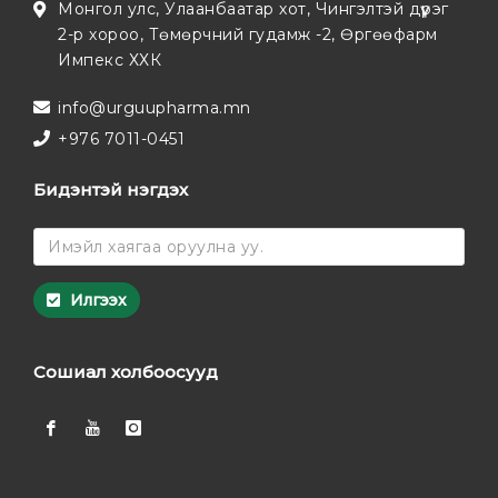
Монгол улс, Улаанбаатар хот, Чингэлтэй дүүрэг
2-р хороо, Төмөрчний гудамж -2, Өргөөфарм
Импекс ХХК
info@urguupharma.mn
+976 7011-0451
Бидэнтэй нэгдэх
Илгээх
Сошиал холбоосууд