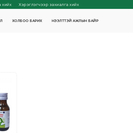
а хийх
Хэрэглэгчээр захиалга хийх
Л
ХОЛБОО БАРИХ
НЭЭЛТТЭЙ АЖЛЫН БАЙР