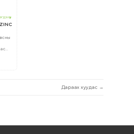
гдэхүүн
ZINC
авсны
аас
лон
 ,
Дараах
хуудас
→