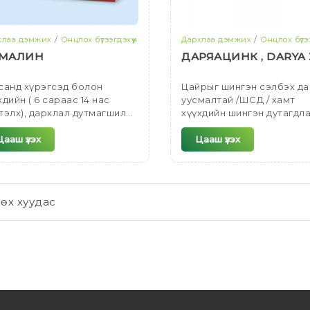
хлаа дэмжих
Онцлох бүтээгдэхүүн
Дархлаа дэмжих
Онцлох бүтээ
МАЛИН
ДАРЯАЦИНК , DARYA 
анд хүрэгсэд болон
Цайрыг шингэн сэлбэх д
хдийн ( 6 сараас 14 нас
уусмалтай /ШСД / хамт
тэлх), дархлал дутмагшил
хүүхдийн шингэн дутагдл
ий дараах тохиолдлуудад
урьдчилан сэргийлэх бо
эглэнэ.
биеийн шингэнийг сэлбэх
Цааш үзэх
Цааш үзэх
суулгалтыг намдаах
эмчилгээнд хэрэглэнэ.
нөх
хуудас