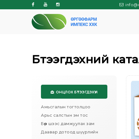
info@
Facebook
Youtube
Instagram
Бүтээгдэхүүний кат
ОНЦЛОХ БҮТЭЭГДЭХҮҮН
Амьсгалын тогтолцоо
Арьс салстын эм тос
Бөөр шээс дамжуулах зам
Даавар дотоод шүүрлийн