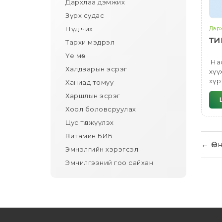
Дархлаа дэмжих
Зүрх судас
Дар
Нүд чих
ТИ
Тархи мэдрэл
Үе мөч
Нас
Халдварын эсрэг
хүү
хүр
Ханиад томуу
бүх
Харшлын эсрэг
хэр
Хоол боловсруулах
Цус төлжүүлэх
Витамин БИБ
←
Өм
Эмнэлгийн хэрэгсэл
Эмчилгээний гоо сайхан