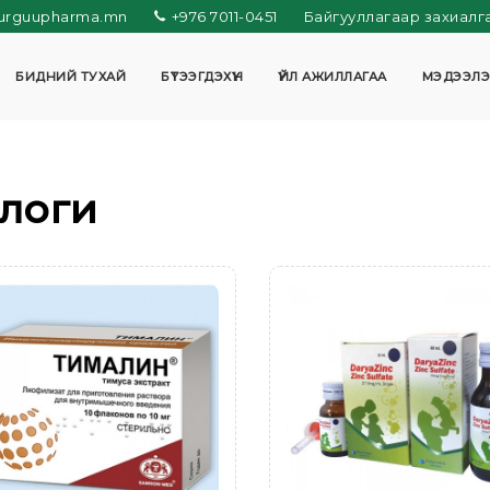
urguupharma.mn
+976 7011-0451
Байгууллагаар захиалг
БИДНИЙ ТУХАЙ
БҮТЭЭГДЭХҮҮН
ҮЙЛ АЖИЛЛАГАА
МЭДЭЭЛЭ
алоги