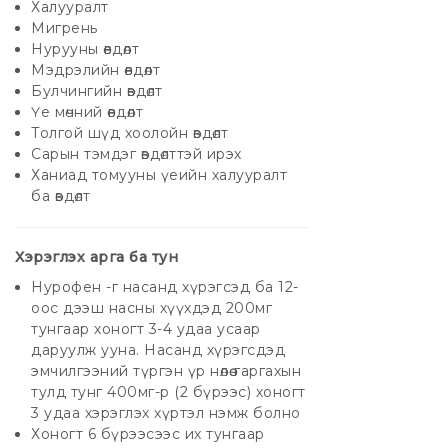
Халууралт
Мигрень
Нурууны өвдөлт
Мэдрэлийн өвдөлт
Булчингийн өвдөлт
Үе мөчний өвдөлт
Толгой шүд хоолойн өвдөлт
Сарын тэмдэг өвдөлттэй ирэх
Ханиад томууны үеийн халууралт
ба өвдөлт
Хэрэглэх арга ба тун
Нурофен -г насанд хүрэгсэд ба 12-
оос дээш насны хүүхдэд 200мг
тунгаар хоногт 3-4 удаа усаар
даруулж ууна. Насанд хүрэгсдэд
эмчилгээний түргэн үр нөлөө гаргахын
тулд тунг 400мг-р (2 бүрээс) хоногт
3 удаа хэрэглэх хүртэл нэмж болно
Хоногт 6 бүрээсээс их тунгаар