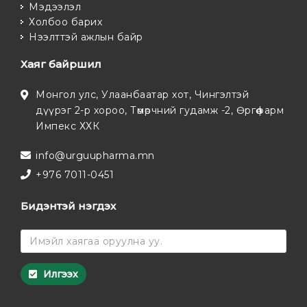
Мэдээлэл
Холбоо барих
Нээлттэй ажлын байр
Хаяг байршил
Монгол улс, Улаанбаатар хот, Чингэлтэй
дүүрэг 2-р хороо, Төмөрчний гудамж -2, Өргөөфарм
Импекс ХХК
info@urguupharma.mn
+976 7011-0451
Бидэнтэй нэгдэх
Илгээх