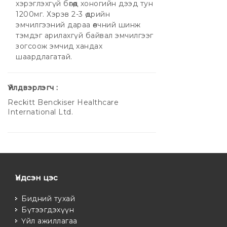
хэрэглэхгүй бөгөөд хоногийн дээд тун
1200мг. Хэрэв 2-3 өдрийн
эмчилгээний дараа өвчний шинж
тэмдэг арилахгүй байвал эмчилгээг
зогсоож эмчид хандах
шаардлагатай.
Үйлдвэрлэгч :
Reckitt Benckiser Healthcare
International Ltd.
Үндсэн цэс
Бидний тухай
Бүтээгдэхүүн
Үйл ажиллагаа