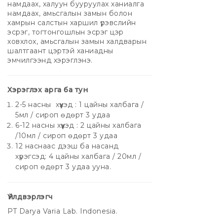
намдаах, халуун бууруулах ханиалга
намдаах, амьсгалын замын болон
хамрын салстын харшил үрэвслийн
эсрэг, тогтонгошлын эсрэг цэр
ховхлох, амьсгалын замын халдварын
шалтгаант цэртэй ханиадны
эмчилгээнд хэрэглэнэ.
Хэрэглэх арга ба тун
2-5 насны хүүхэд : 1 цайны халбага /
5мл / сироп өдөрт 3 удаа
6-12 насны хүүхэд : 2 цайны халбага
/10мл / сироп өдөрт 3 удаа
12 наснаас дээш ба насанд
хүрэгсэд: 4 цайны халбага / 20мл /
сироп өдөрт 3 удаа ууна.
Үйлдвэрлэгч
PT Darya Varia Lab. Indonesia.