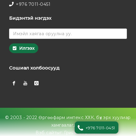
+976 7011-0451
Бидэнтэй нэгдэх
Илгээх
Сошиал холбоосууд
© 2003 - 2022 Өргөөфарм импекс ХХК, бүх эрх хуулиар
хамгаалагдсан
+976 7011-0451
Вэб сайт
ыг:
Грийн софт ХХК