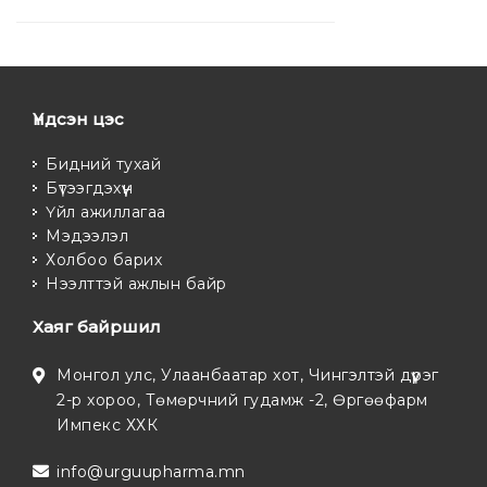
Үндсэн цэс
Бидний тухай
Бүтээгдэхүүн
Үйл ажиллагаа
Мэдээлэл
Холбоо барих
Нээлттэй ажлын байр
Хаяг байршил
Монгол улс, Улаанбаатар хот, Чингэлтэй дүүрэг
2-р хороо, Төмөрчний гудамж -2, Өргөөфарм
Импекс ХХК
info@urguupharma.mn