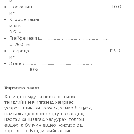
мг
Носкапин………………………………………………………………………...10.0
мг
Хлорфенамин
малеат………………………………………………………..…
0.5 мг
Гвайфенезин………………………………………………………………..
…. 25.0 мг
Лакрица……………………………………………………………………… ..125.0
мг
Этанол……………………………………………………………..
…………………10%
Хэрэглэх заалт
Ханиад томууны нийтлэг шинж
тэмдгийн эмчилгээнд хамраас
усархаг шингэн гоожих, хамар битүүрэх,
найталгах,хоолой хөндүүрлэж өвдөх,
цэртэй ханиалгах, халуурах, толгой
өвдөх, үе булчин өвдөх, жихүүцэх үед
хэрэглэнэ. Бэлдмэлийг өвчин