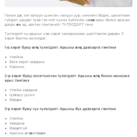
Галын дөл, хэт халуун шингэн, халуун уур, химийн бодис, цахилгаан
гүйдэл, цацраг туяа гэх мэт хүчин зүйлийн нөлөөгөөр арьс болон арьсан
доорх өөхөн эд, эрхтэн гэмтэхийг ТҮЛЭГДЭЛТ гэнэ.
Түлэгдэлт нь арьсыг хэр зэрэг хамарсанаас шалтгаалж дараах 3
зэрэг болгон ангилдаг.
1-р зэрэг буюу өнгөц түлэгдэлт. Арьсны өнгөц давхарга гэмтэнэ
Улайна
Бага зэрэг хавдана
Хорсоно
2-р зэрэг буюу хэсэгчилсэн түлэгдэлт. Арьсны өнгөц болон жинхэнэ
арьс гэмтэнэ
Улайж хавдана
Цэврүү үүснэ
Өвдөнө
3-р зэрэг буюу гүн түлэгдэлт. Арьсны бүх давхарга гэмтэнэ
Улайна
Хавдана
Өвдөлтгүй
Арьсны өнгө өөрчлөгдөнө