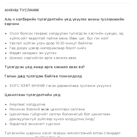
АНХНЫ ТУСЛАМЖ
Аль ч хэлбэрийн түлэгдэлтийн үед үзүүлэх анхны тусламжийн
зарчим
Осол болсон газраас холдуулан түлэгдсэн хэсгийн хувцас, эд
зүйлсийг яаралтай тайлж авна /бөгж, цаг, бүс гэх мэт/
Урсгал хүйтэн усан доор 10-20 минут байлгах
Гар доорх цэвэр материалаар боолт хийх
Өвдөлт намдаах эм уулгах
Шокоос сэргийлэх арга хэмжээ авах
Түлэгдсэн үед ямар арга хэмжээ авах вэ?
Галын дөлд түлэгдэж байгаа тохиолдолд
ЗОГС-ХЭВТ-ӨНХӨР гэсэн дарааллаар тусламж үзүүлнэ
Цахилгаан түлэгдэлтийн үед
Аюулаас холдуулна
Резинэн бээлий өмсөж цахилгаан салгана
Цахилгаан гүйдлийг салгах боломжгүй бол цахилгаан
дамжуулахгүй зүйлээр хүнээ холдуулна /мод/
Яаралтай эмнэлэгт хүргэнэ
Түлэнхийн шархны хэсэг газрын эмчилгээний алтан стандарт