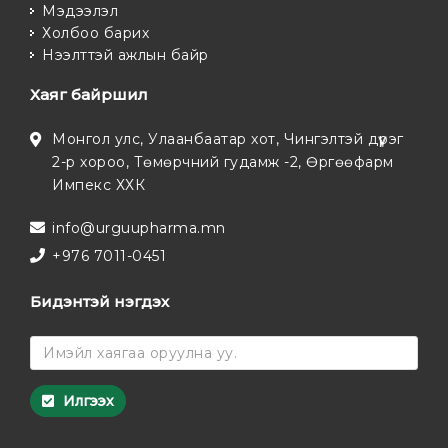
Мэдээлэл
Холбоо барих
Нээлттэй ажлын байр
Хаяг байршил
Монгол улс, Улаанбаатар хот, Чингэлтэй дүүрэг
2-р хороо, Төмөрчний гудамж -2, Өргөөфарм
Импекс ХХК
info@urguupharma.mn
+976 7011-0451
Бидэнтэй нэгдэх
Илгээх