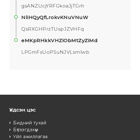
gsANZUcjYRFGkoaJjTGrh
NliHQyQfLrokvKNuVNuW
QsRXGHPrzTUspJZVHFq
eMKpRHkkVHZiObMtZyZiMd
LPGmFsUoPSuNJVLsmlwb
Үндсэн цэс
Бидний тухай
Бүтээгдэхүүн
Үйл ажиллагаа