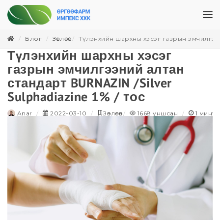
Блог
Зөвлөгөө
Түлэнхийн шархны хэсэг газрын эмчилгээний
Түлэнхийн шархны хэсэг
газрын эмчилгээний алтан
стандарт BURNAZIN /Silver
Sulphadiazine 1% / тос
Anar
2022-03-10
Зөвлөгөө
1668
уншсан
1
минут