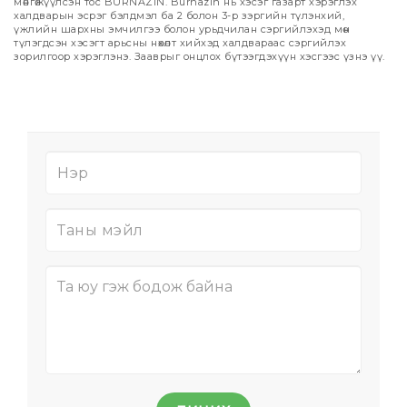
мөнгөжүүлсэн тос BURNAZIN. Burnazin нь хэсэг газарт хэрэглэх
халдварын эсрэг бэлдмэл ба 2 болон 3-р зэргийн түлэнхий,
үжлийн шархны эмчилгээ болон урьдчилан сэргийлэхэд мөн
түлэгдсэн хэсэгт арьсны нөхөлт хийхэд халдвараас сэргийлэх
зорилгоор хэрэглэнэ. Зааврыг онцлох бүтээгдэхүүн хэсгээс үзнэ үү.