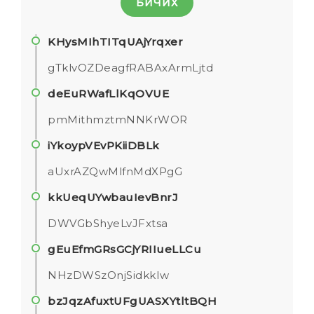
БИЧИХ
KHysMIhTITqUAjYrqxer
gTklvOZDeagfRABAxArmLjtd
deEuRWafLlKqOVUE
pmMithmztmNNKrWOR
iYkoypVEvPKiiDBLk
aUxrAZQwMlfnMdXPgG
kkUeqUYwbauIevBnrJ
DWVGbShyeLvJFxtsa
gEuEfmGRsGCjYRIIueLLCu
NHzDWSzOnjSidkkIw
bzJqzAfuxtUFgUASXYtltBQH